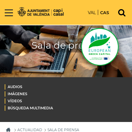
VAL
CAS
Sala de prensa
AUDIOS
IMÁGENES
VÍDEOS
BÚSQUEDA MULTIMEDIA
ACTUALIDAD
SALA DE PRENSA