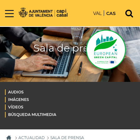
VAL
CAS
Sala de prensa
AUDIOS
IMÁGENES
VÍDEOS
BÚSQUEDA MULTIMEDIA
ACTUALIDAD
SALA DE PRENSA