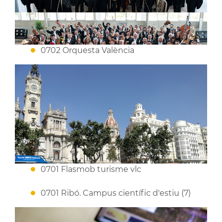
0702 Orquesta València
0701 Flasmob turisme vlc
0701 Ribó. Campus científic d'estiu (7)