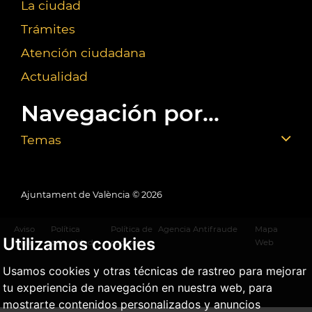
La ciudad
Trámites
Atención ciudadana
Actualidad
Navegación por...
Temas
Ajuntament de València ©
2026
Aviso
Política
Política de
Agencia Antifraude
Mapa
Utilizamos cookies
legal
privacidad
cookies
Web
Usamos cookies y otras técnicas de rastreo para mejorar
tu experiencia de navegación en nuestra web, para
mostrarte contenidos personalizados y anuncios