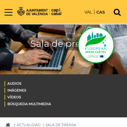
VAL
CAS
Sala de prensa
AUDIOS
IMÁGENES
VÍDEOS
BÚSQUEDA MULTIMEDIA
ACTUALIDAD
SALA DE PRENSA