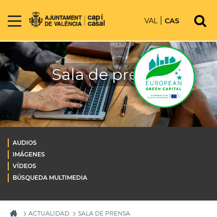
VAL
CAS
Sala de prensa
AUDIOS
IMÁGENES
VÍDEOS
BÚSQUEDA MULTIMEDIA
ACTUALIDAD
SALA DE PRENSA