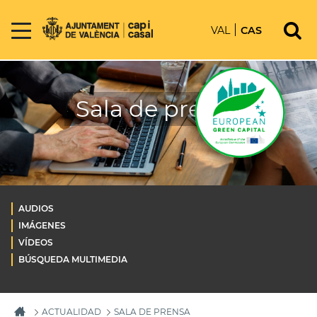
VAL
CAS
Sala de prensa
AUDIOS
IMÁGENES
VÍDEOS
BÚSQUEDA MULTIMEDIA
ACTUALIDAD
SALA DE PRENSA