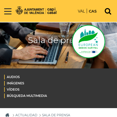
VAL
CAS
Sala de prensa
AUDIOS
IMÁGENES
VÍDEOS
BÚSQUEDA MULTIMEDIA
ACTUALIDAD
SALA DE PRENSA