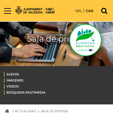
VAL
CAS
Sala de prensa
AUDIOS
IMÁGENES
VÍDEOS
BÚSQUEDA MULTIMEDIA
ACTUALIDAD
SALA DE PRENSA