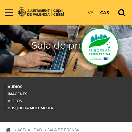
VAL
CAS
Sala de prensa
AUDIOS
IMÁGENES
VÍDEOS
BÚSQUEDA MULTIMEDIA
ACTUALIDAD
SALA DE PRENSA