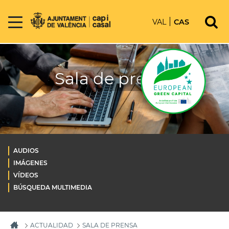
VAL
CAS
Sala de prensa
AUDIOS
IMÁGENES
VÍDEOS
BÚSQUEDA MULTIMEDIA
ACTUALIDAD
SALA DE PRENSA