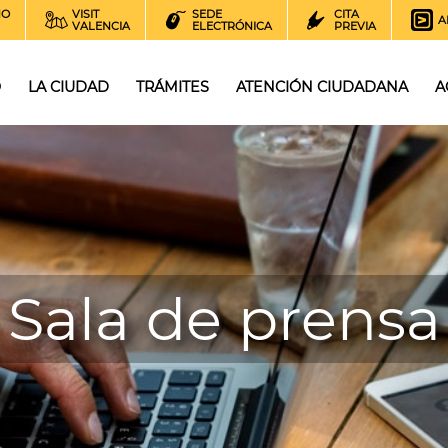
NO
VISIT
SEDE
CITA
A
VALENCIA
ELECTRÓNICA
PREVIA
O
LA CIUDAD
TRÁMITES
ATENCIÓN CIUDADANA
A
Sala de prensa