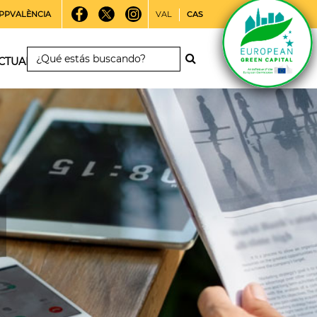
PPVALÈNCIA
VAL
CAS
CTUALIDAD