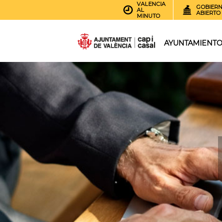
VALENCIA
GOBIER
AL
ABIERTO
MINUTO
AYUNTAMIENT