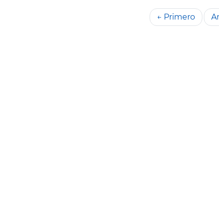
← Primero
An