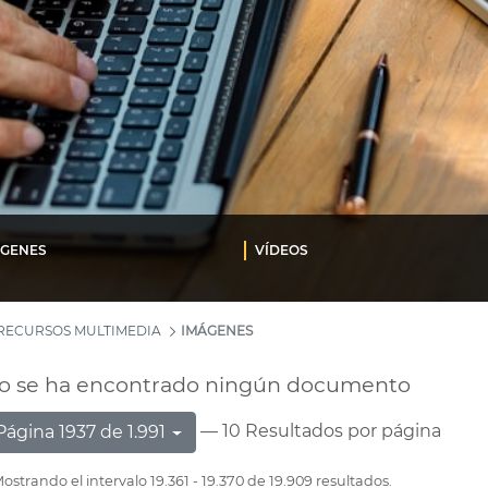
ÁGENES
VÍDEOS
RECURSOS MULTIMEDIA
IMÁGENES
o se ha encontrado ningún documento
— 10 Resultados por página
Página 1937 de 1.991
ostrando el intervalo 19.361 - 19.370 de 19.909 resultados.