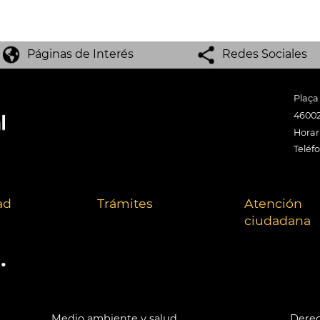
Páginas de Interés
Redes Sociales
Plaça
46002
Horari
Teléf
ad
Trámites
Atención
ciudadana
.
Medio ambiente y salud
Derec