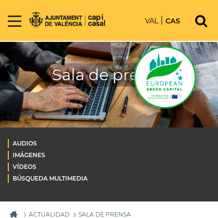
VAL
CAS
Sala de prensa
AUDIOS
IMÁGENES
VÍDEOS
BÚSQUEDA MULTIMEDIA
ACTUALIDAD
SALA DE PRENSA