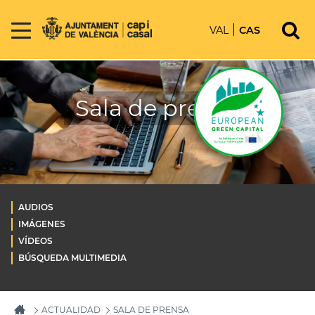
VAL
CAS
Sala de prensa
AUDIOS
IMÁGENES
VÍDEOS
BÚSQUEDA MULTIMEDIA
ACTUALIDAD
SALA DE PRENSA