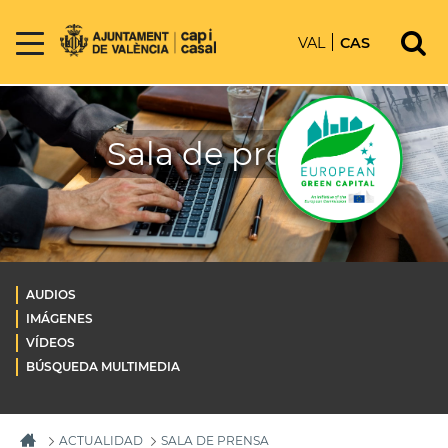
VAL
CAS
Sala de prensa
AUDIOS
IMÁGENES
VÍDEOS
BÚSQUEDA MULTIMEDIA
ACTUALIDAD
SALA DE PRENSA