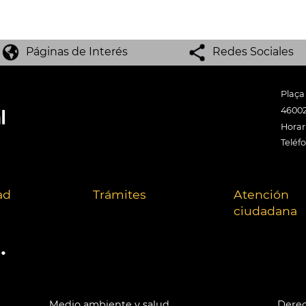
Páginas de Interés
Redes Sociales
Plaça
46002
Horari
Teléf
ad
Trámites
Atención
ciudadana
.
Medio ambiente y salud
Derec