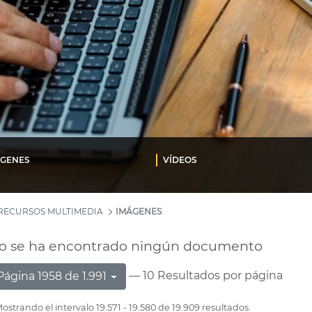
ÁGENES
VÍDEOS
RECURSOS MULTIMEDIA
IMÁGENES
o se ha encontrado ningún documento
— 10 Resultados por página
Página 1958 de 1.991
ostrando el intervalo 19.571 - 19.580 de 19.909 resultados.