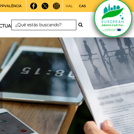
PPVALÈNCIA
VAL
CAS
CTUALIDAD