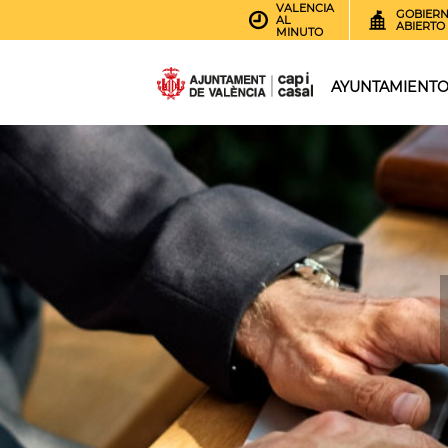
VALENCIA
GOBIER
AL
ABIERTO
MINUTO
AYUNTAMIENT