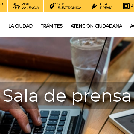
NO
VISIT
SEDE
CITA
A
VALENCIA
ELECTRÓNICA
PREVIA
O
LA CIUDAD
TRÁMITES
ATENCIÓN CIUDADANA
A
Sala de prensa