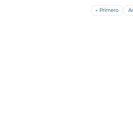
← Primero
An