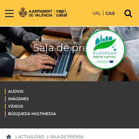
VAL
CAS
Sala de prensa
AUDIOS
IMÁGENES
VÍDEOS
BÚSQUEDA MULTIMEDIA
ACTUALIDAD
SALA DE PRENSA