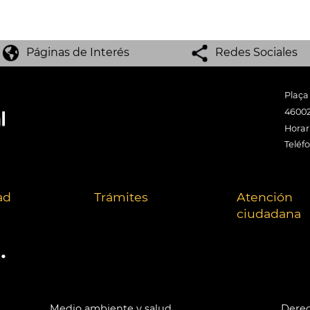
Páginas de Interés
Redes Sociales
Plaça
46002
Horari
Teléf
ad
Trámites
Atención
ciudadana
.
Medio ambiente y salud
Derec