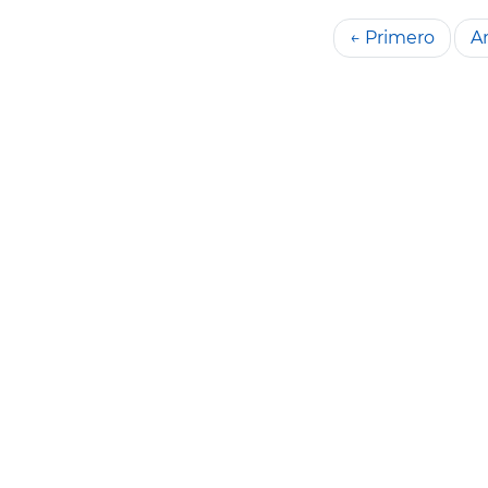
← Primero
An