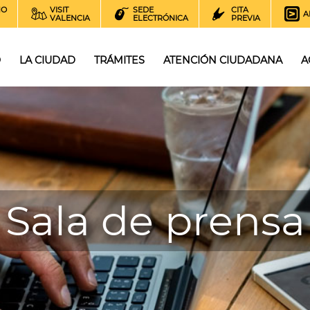
NO
VISIT
SEDE
CITA
A
VALENCIA
ELECTRÓNICA
PREVIA
O
LA CIUDAD
TRÁMITES
ATENCIÓN CIUDADANA
A
Sala de prensa