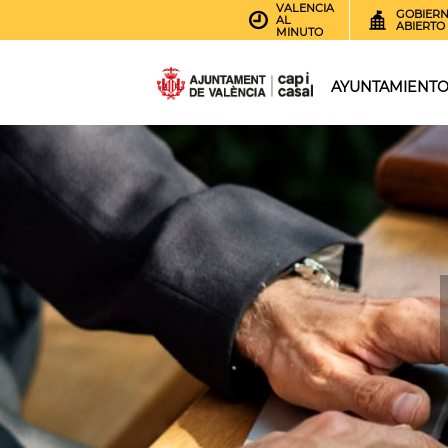
VALENCIA
GOBIER
AL
ABIERTO
MINUTO
AYUNTAMIENT