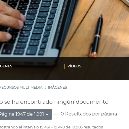
ÁGENES
VÍDEOS
RECURSOS MULTIMEDIA
IMÁGENES
o se ha encontrado ningún documento
— 10 Resultados por página
Página 1947 de 1.991
ostrando el intervalo 19.461 - 19.470 de 19.903 resultados.