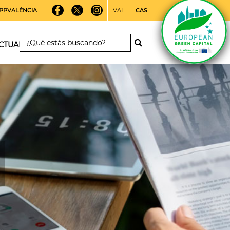
PPVALÈNCIA
VAL
CAS
CTUALIDAD