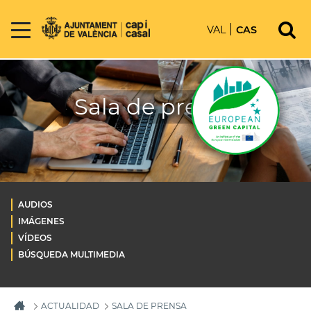
VAL
CAS
Sala de prensa
AUDIOS
IMÁGENES
VÍDEOS
BÚSQUEDA MULTIMEDIA
ACTUALIDAD
SALA DE PRENSA