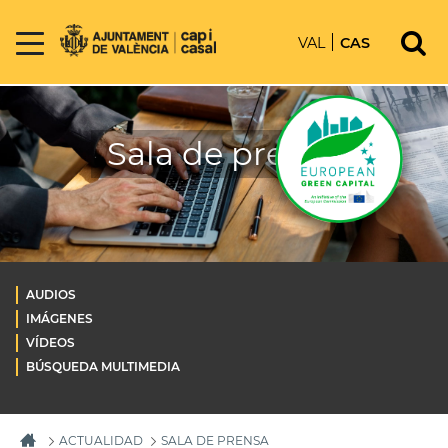
VAL
CAS
Sala de prensa
AUDIOS
IMÁGENES
VÍDEOS
BÚSQUEDA MULTIMEDIA
ACTUALIDAD
SALA DE PRENSA