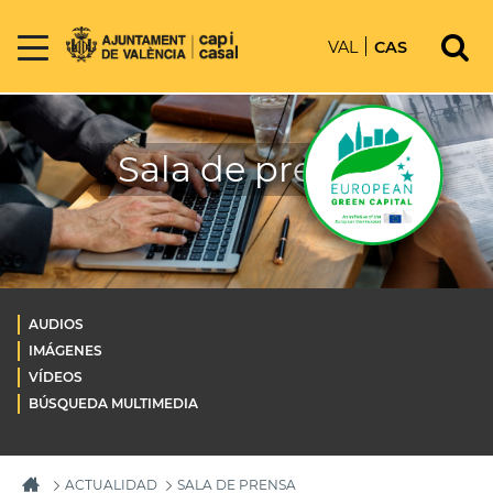
VAL
CAS
Sala de prensa
AUDIOS
IMÁGENES
VÍDEOS
BÚSQUEDA MULTIMEDIA
ACTUALIDAD
SALA DE PRENSA