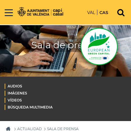
VAL
CAS
Sala de prensa
AUDIOS
IMÁGENES
VÍDEOS
BÚSQUEDA MULTIMEDIA
ACTUALIDAD
SALA DE PRENSA