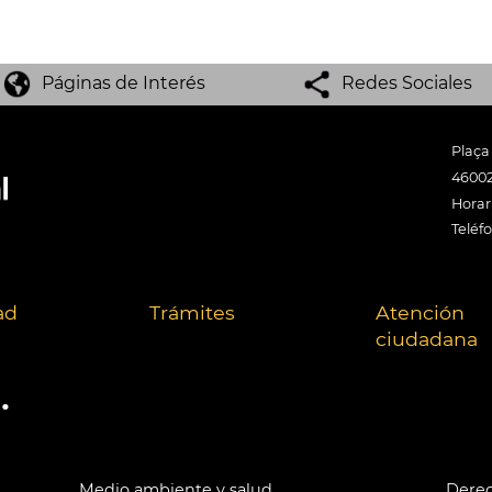
Páginas de Interés
Redes Sociales
Plaça
46002
Horari
Teléf
ad
Trámites
Atención
ciudadana
.
Medio ambiente y salud
Derec