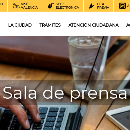
NO
VISIT
SEDE
CITA
A
VALENCIA
ELECTRÓNICA
PREVIA
O
LA CIUDAD
TRÁMITES
ATENCIÓN CIUDADANA
A
Sala de prensa