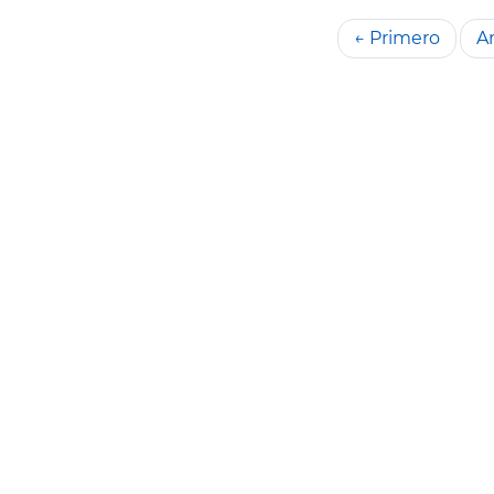
← Primero
An