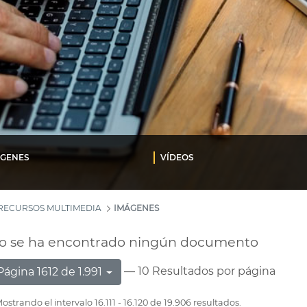
ÁGENES
VÍDEOS
RECURSOS MULTIMEDIA
IMÁGENES
o se ha encontrado ningún documento
— 10 Resultados por página
Página 1612 de 1.991
ostrando el intervalo 16.111 - 16.120 de 19.906 resultados.