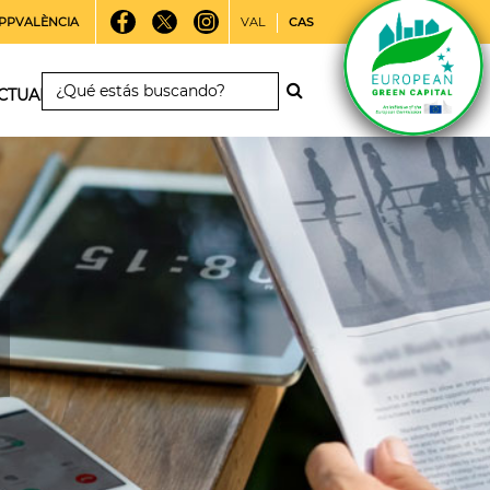
PPVALÈNCIA
VAL
CAS
CTUALIDAD