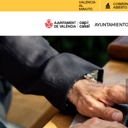
VALENCIA
GOBIER
AL
ABIERTO
MINUTO
AYUNTAMIENT