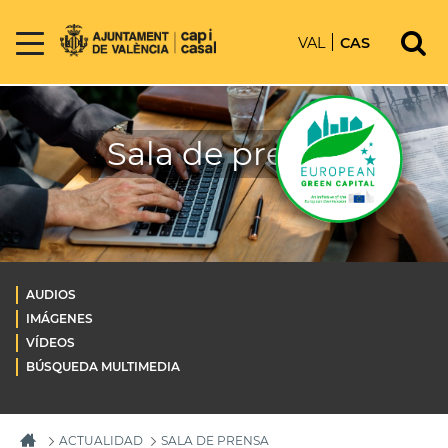
VAL
CAS
Sala de prensa
AUDIOS
IMÁGENES
VÍDEOS
BÚSQUEDA MULTIMEDIA
ACTUALIDAD
SALA DE PRENSA