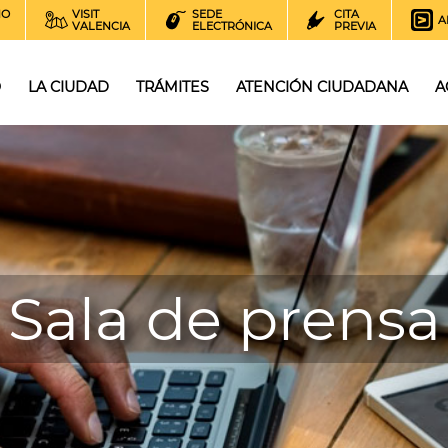
NO
VISIT
SEDE
CITA
A
VALENCIA
ELECTRÓNICA
PREVIA
O
LA CIUDAD
TRÁMITES
ATENCIÓN CIUDADANA
A
Sala de prensa