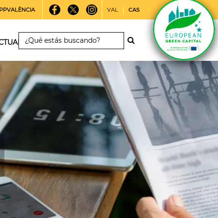
PPVALÈNCIA
VAL
CAS
CTUALIDAD