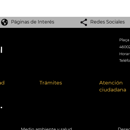
Páginas de Interés
Redes Sociales
Plaça
46002
Horari
Teléf
ad
Trámites
Atención
ciudadana
.
Medio ambiente y salud
Derec