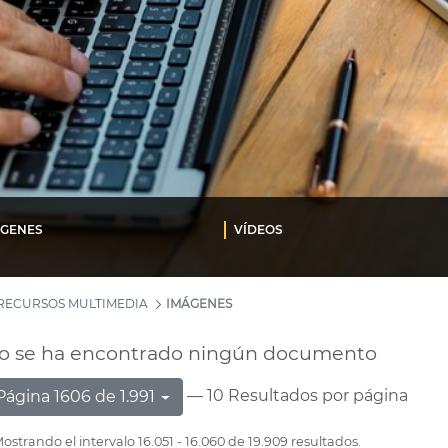
ÁGENES
VÍDEOS
RECURSOS MULTIMEDIA
IMÁGENES
o se ha encontrado ningún documento
— 10 Resultados por página
Página 1606 de 1.991
ostrando el intervalo 16.051 - 16.060 de 19.909 resultados.