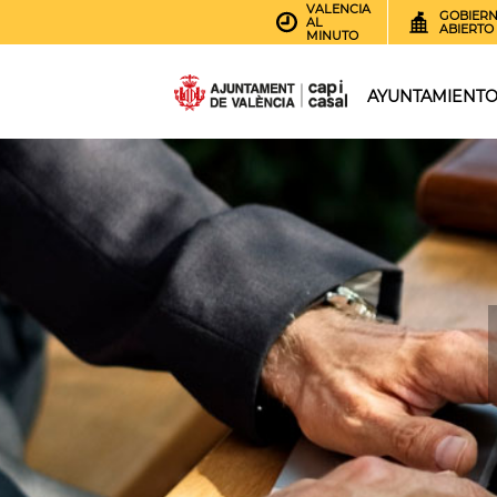
VALENCIA
GOBIER
AL
ABIERTO
MINUTO
AYUNTAMIENT