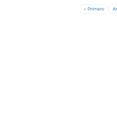
← Primero
An