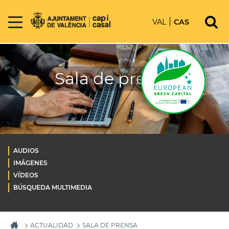
VAL
CAS
Sala de prensa
AUDIOS
IMÁGENES
VÍDEOS
BÚSQUEDA MULTIMEDIA
ACTUALIDAD
SALA DE PRENSA