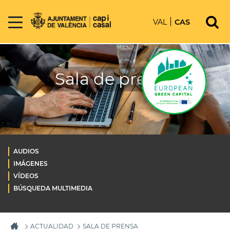
VAL
CAS
Sala de prensa
AUDIOS
IMÁGENES
VÍDEOS
BÚSQUEDA MULTIMEDIA
ACTUALIDAD
SALA DE PRENSA