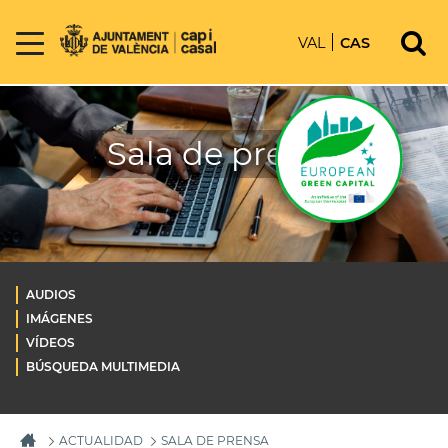
VAL
CAS
Sala de prensa
AUDIOS
IMÁGENES
VÍDEOS
BÚSQUEDA MULTIMEDIA
ACTUALIDAD
SALA DE PRENSA