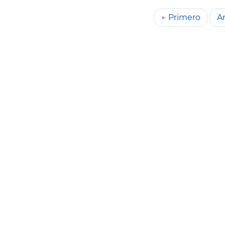
← Primero
An