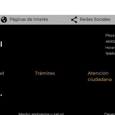
Páginas de Interés
Redes Sociales
Plaça
46002
Horari
Teléf
ad
Trámites
Atención
ciudadana
.
Medio ambiente y salud
Derec