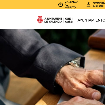
VALENCIA
GOBIER
AL
ABIERTO
MINUTO
AYUNTAMIENT