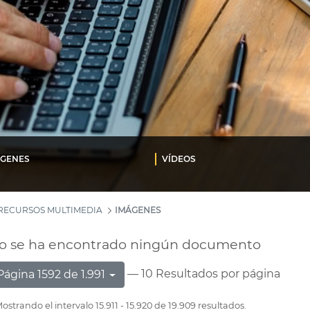
ÁGENES
VÍDEOS
RECURSOS MULTIMEDIA
IMÁGENES
o se ha encontrado ningún documento
— 10 Resultados por página
Página 1592 de 1.991
ostrando el intervalo 15.911 - 15.920 de 19.909 resultados.