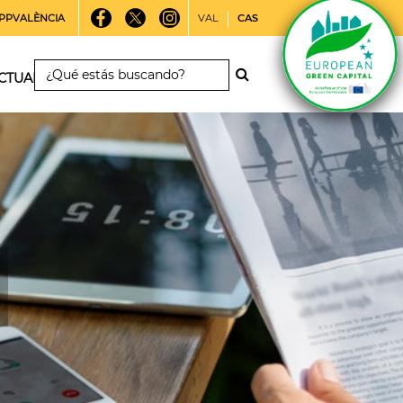
PPVALÈNCIA
VAL
CAS
CTUALIDAD