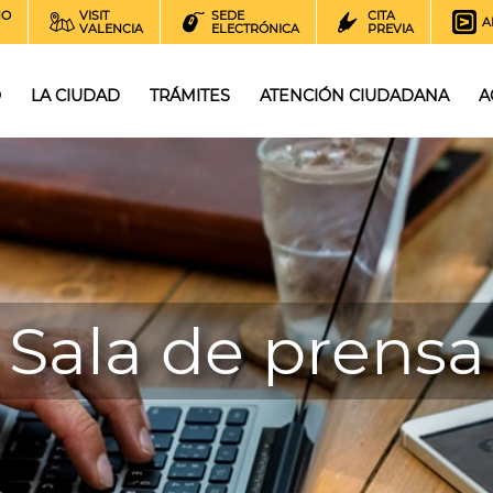
NO
VISIT
SEDE
CITA
A
VALENCIA
ELECTRÓNICA
PREVIA
O
LA CIUDAD
TRÁMITES
ATENCIÓN CIUDADANA
A
Sala de prensa