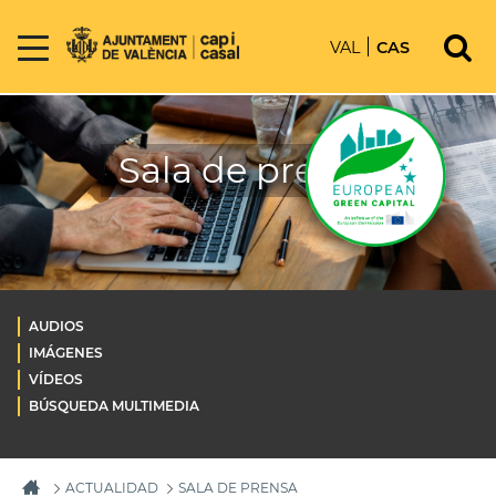
VAL
CAS
Sala de prensa
AUDIOS
IMÁGENES
VÍDEOS
BÚSQUEDA MULTIMEDIA
ACTUALIDAD
SALA DE PRENSA