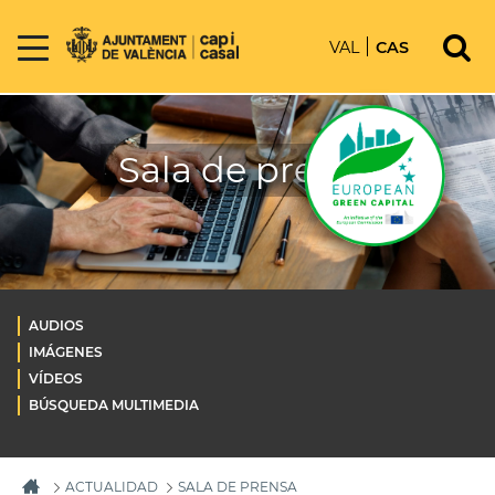
VAL
CAS
Sala de prensa
AUDIOS
IMÁGENES
VÍDEOS
BÚSQUEDA MULTIMEDIA
ACTUALIDAD
SALA DE PRENSA