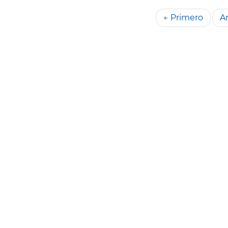
← Primero
An