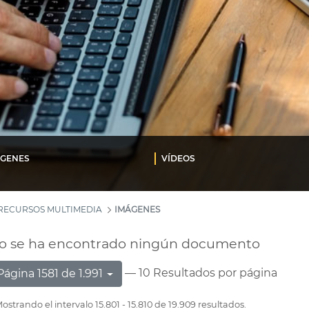
ÁGENES
VÍDEOS
RECURSOS MULTIMEDIA
IMÁGENES
o se ha encontrado ningún documento
— 10 Resultados por página
Página 1581 de 1.991
ostrando el intervalo 15.801 - 15.810 de 19.909 resultados.