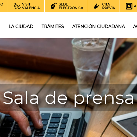
NO
VISIT
SEDE
CITA
A
VALENCIA
ELECTRÓNICA
PREVIA
O
LA CIUDAD
TRÁMITES
ATENCIÓN CIUDADANA
A
Sala de prensa