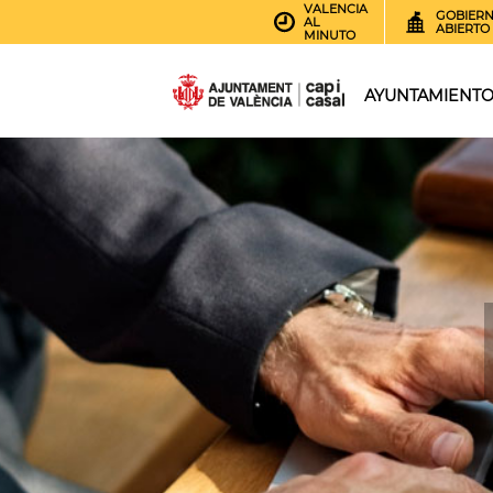
VALENCIA
GOBIER
AL
ABIERTO
MINUTO
AYUNTAMIENT