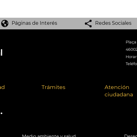
Páginas de Interés
Redes Sociales
Plaça
46002
Horari
Teléf
ad
Trámites
Atención
ciudadana
.
Medio ambiente y salud
Derec