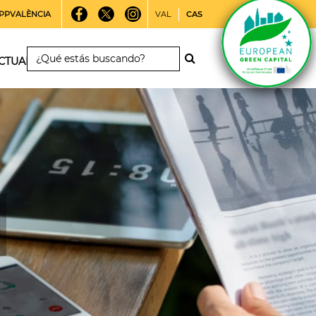
PPVALÈNCIA
VAL
CAS
CTUALIDAD