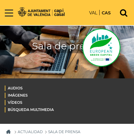
VAL
CAS
Sala de prensa
AUDIOS
IMÁGENES
VÍDEOS
BÚSQUEDA MULTIMEDIA
ACTUALIDAD
SALA DE PRENSA