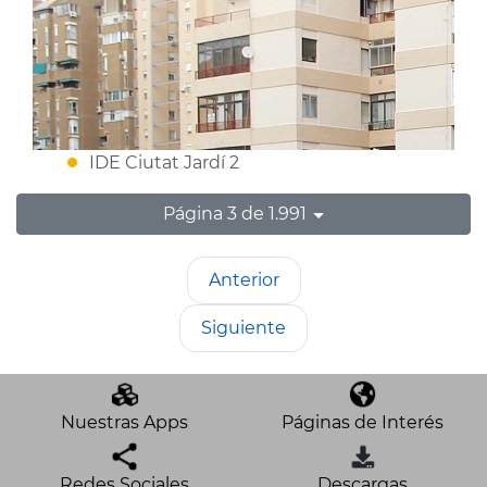
IDE Ciutat Jardí 2
Página 3 de 1.991
Anterior
Siguiente
Nuestras Apps
Páginas de Interés
Redes Sociales
Descargas