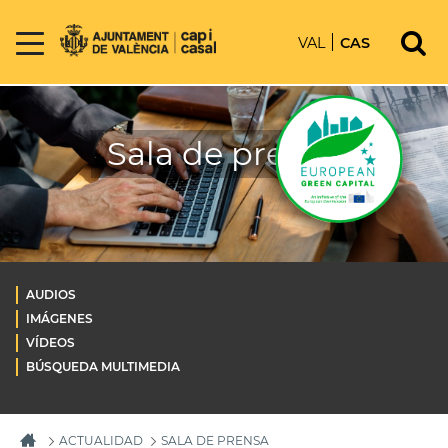
VAL
CAS
Sala de prensa
AUDIOS
IMÁGENES
VÍDEOS
BÚSQUEDA MULTIMEDIA
ACTUALIDAD
SALA DE PRENSA