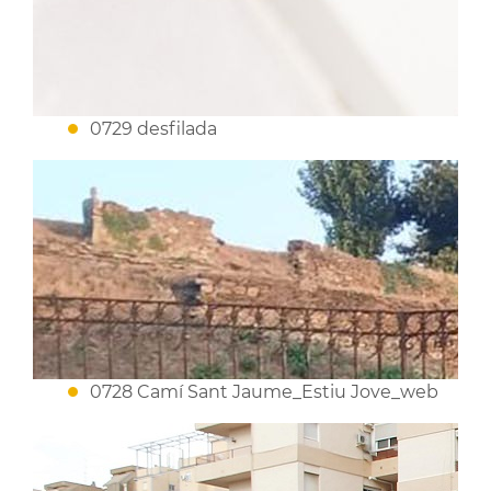
0729 desfilada
0728 Camí Sant Jaume_Estiu Jove_web