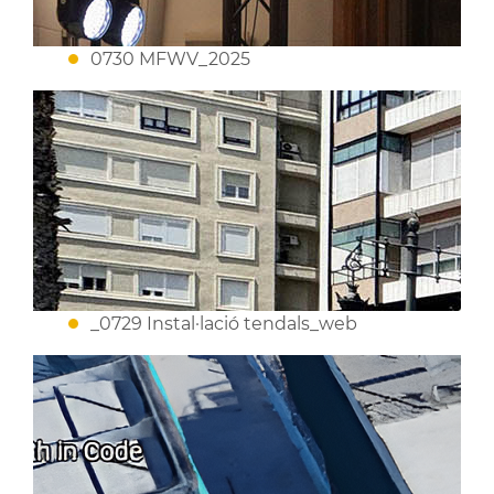
0730 MFWV_2025
_0729 Instal·lació tendals_web