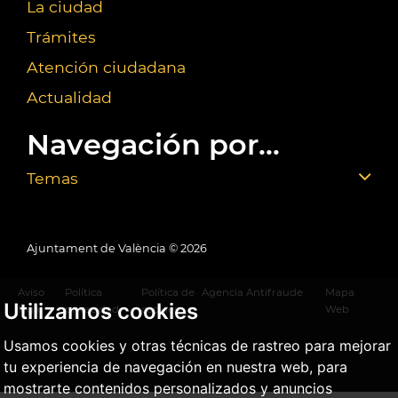
La ciudad
Trámites
Atención ciudadana
Actualidad
Navegación por...
Temas
Ajuntament de València ©
2026
Aviso
Política
Política de
Agencia Antifraude
Mapa
Utilizamos cookies
legal
privacidad
cookies
Web
Usamos cookies y otras técnicas de rastreo para mejorar
tu experiencia de navegación en nuestra web, para
mostrarte contenidos personalizados y anuncios