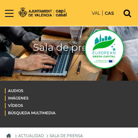
VAL
CAS
Sala de prensa
AUDIOS
IMÁGENES
VÍDEOS
BÚSQUEDA MULTIMEDIA
ACTUALIDAD
SALA DE PRENSA