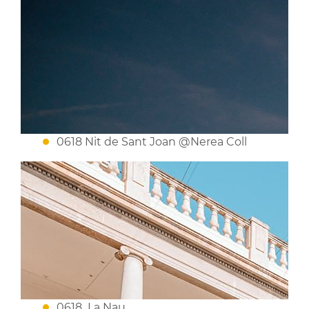
0618 Nit de Sant Joan @Nerea Coll
0618_La Nau