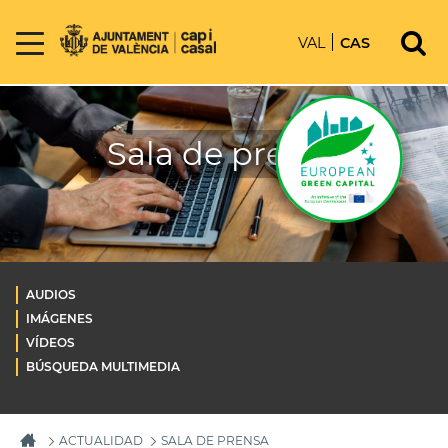
VAL
CAS
Sala de prensa
AUDIOS
IMÁGENES
VÍDEOS
BÚSQUEDA MULTIMEDIA
ACTUALIDAD
SALA DE PRENSA