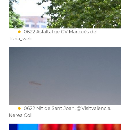
0622 Asfaltatge GV Marqués del
Túria_web
0622 Nit de Sant Joan. @Visitvalència.
Nerea Coll