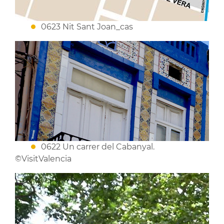
0623 Nit Sant Joan_cas
0622 Un carrer del Cabanyal.
©VisitValencia