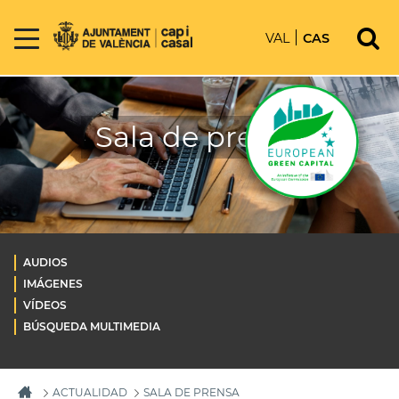
VAL
CAS
Sala de prensa
AUDIOS
IMÁGENES
VÍDEOS
BÚSQUEDA MULTIMEDIA
ACTUALIDAD
SALA DE PRENSA