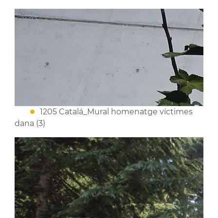
1205 Catalá_Mural homenatge víctimes
dana (3)