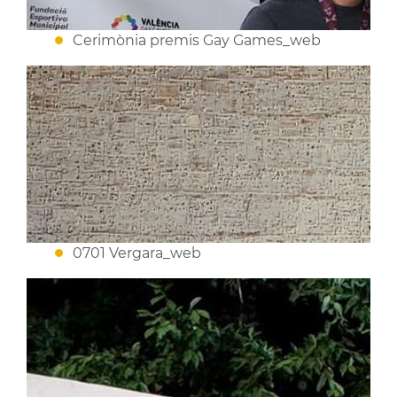
Cerimònia premis Gay Games_web
0701 Vergara_web