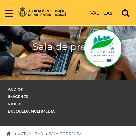
VAL
CAS
Sala de prensa
AUDIOS
IMÁGENES
VÍDEOS
BÚSQUEDA MULTIMEDIA
ACTUALIDAD
SALA DE PRENSA