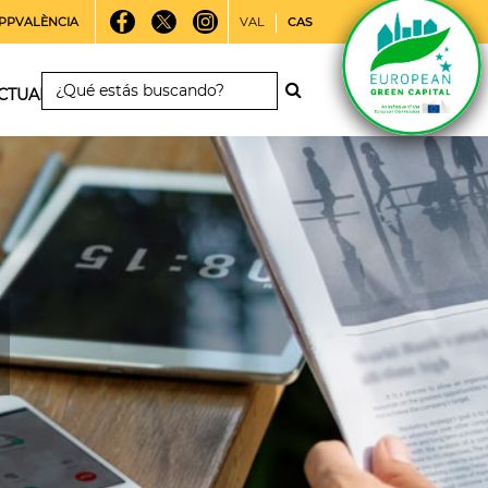
PPVALÈNCIA
VAL
CAS
CTUALIDAD