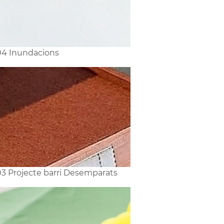
4 Inundacions
3 Projecte barri Desemparats