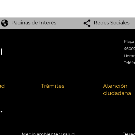
Páginas de Interés
Redes Sociales
Plaça
46002
Horari
Teléf
ad
Trámites
Atención
ciudadana
.
Medio ambiente y salud
Derec