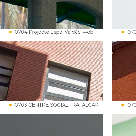
0704 Projecte Espai Valdés_web
070
0703 CENTRE SOCIAL TRAFALGAR
070