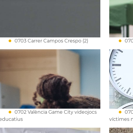
0703 Carrer Campos Crespo (2)
070
0702 València Game City videojocs
070
educatius
víctimes