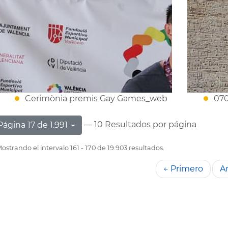
Cerimònia premis Gay Games_web
070
— 10 Resultados por página
Página 17 de 1.991
ostrando el intervalo 161 - 170 de 19.903 resultados.
← Primero
An