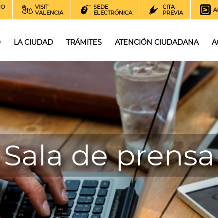
NO
VISIT
SEDE
CITA
A
VALENCIA
ELECTRÓNICA
PREVIA
O
LA CIUDAD
TRÁMITES
ATENCIÓN CIUDADANA
A
Sala de prensa