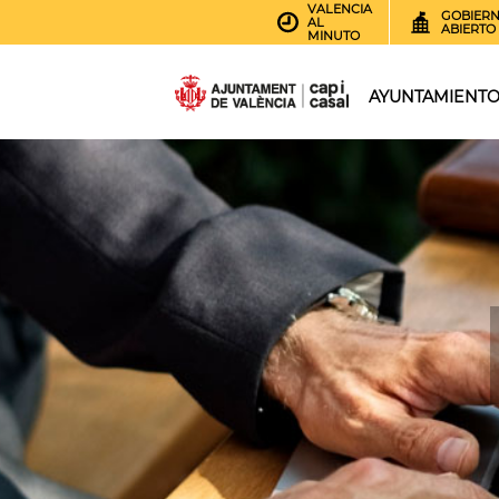
VALENCIA
GOBIER
AL
ABIERTO
MINUTO
AYUNTAMIENT