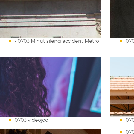
- 0703 Minut silenci accident Metro
070
1
0703 videojoc
070
070