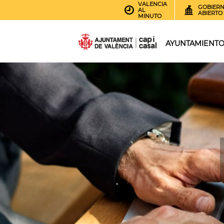
VALENCIA
GOBIER
AL
ABIERTO
MINUTO
AYUNTAMIENT