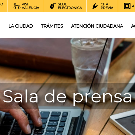
NO
VISIT
SEDE
CITA
A
VALENCIA
ELECTRÓNICA
PREVIA
O
LA CIUDAD
TRÁMITES
ATENCIÓN CIUDADANA
A
Sala de prensa