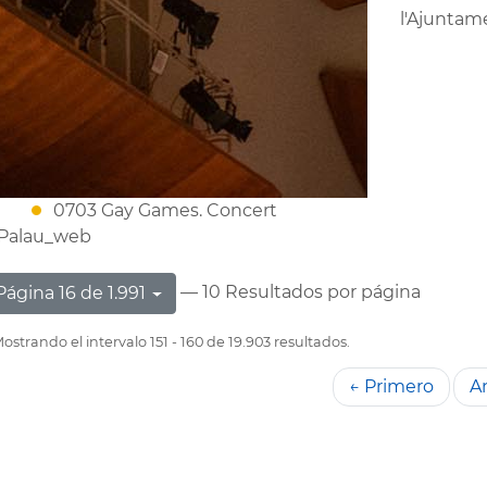
l'Ajunta
0703 Gay Games. Concert
Palau_web
— 10 Resultados por página
Página 16 de 1.991
ostrando el intervalo 151 - 160 de 19.903 resultados.
← Primero
An