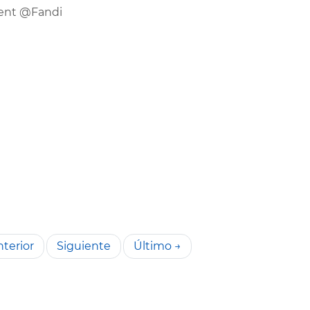
ment @Fandi
terior
Siguiente
Último →