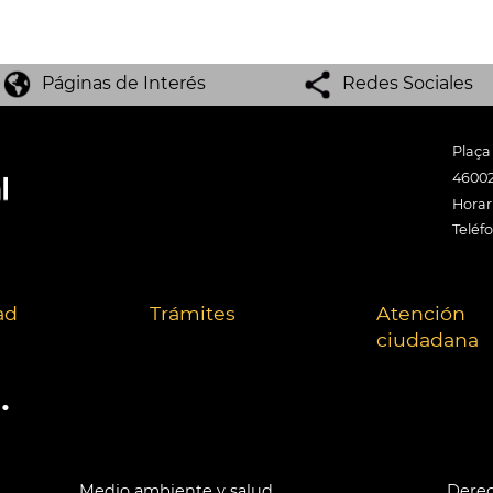
Páginas de Interés
Redes Sociales
Plaça
46002
Horari
Teléf
ad
Trámites
Atención
ciudadana
.
Medio ambiente y salud
Derec