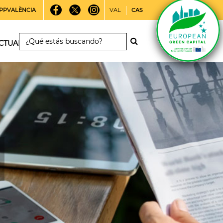
PPVALÈNCIA
VAL
CAS
CTUALIDAD