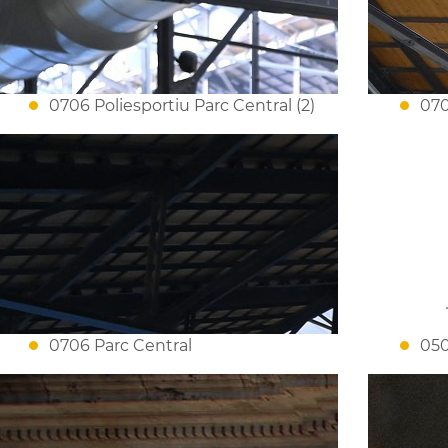
0706 Poliesportiu Parc Central (2)
070
0706 Parc Central
050