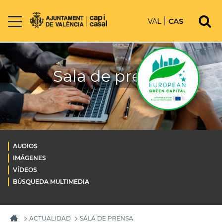
VAL
CAS
Sala de prensa
AUDIOS
IMÁGENES
VÍDEOS
BÚSQUEDA MULTIMEDIA
ACTUALIDAD
SALA DE PRENSA