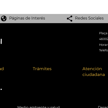
Páginas de Interés
Redes Sociales
Plaça
46002
Horari
Teléf
ad
Trámites
Atención
ciudadana
.
Medio ambiente y salud
Derec