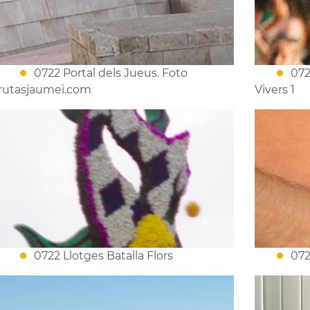
0722 Portal dels Jueus. Foto
072
rutasjaumei.com
Vivers 1
0722 Llotges Batalla Flors
072