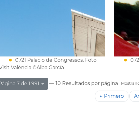
0721 Palacio de Congressos. Foto
072
Visit València ©Alba García
— 10 Resultados por página
Página 7 de 1.991
Mostrando
← Primero
An