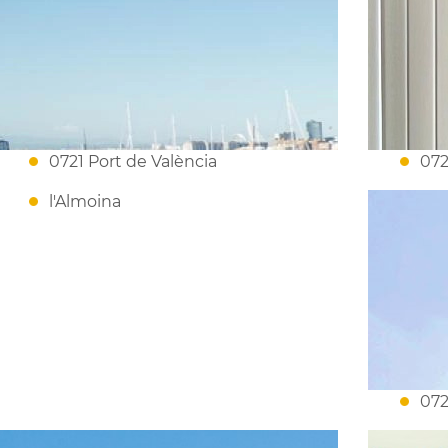
0721 Port de València
072
l'Almoina
072