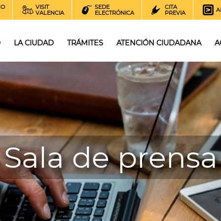
NO
VISIT
SEDE
CITA
A
VALENCIA
ELECTRÓNICA
PREVIA
O
LA CIUDAD
TRÁMITES
ATENCIÓN CIUDADANA
A
Sala de prensa