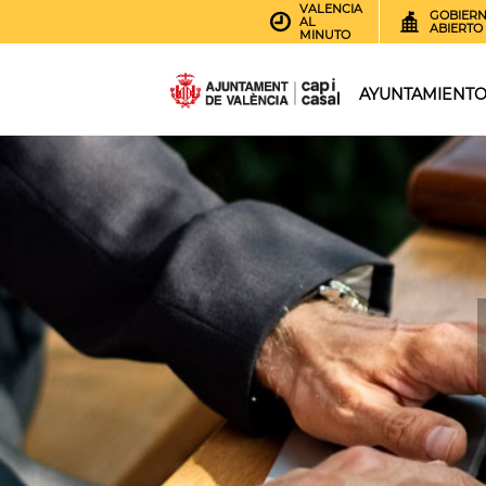
VALENCIA
GOBIER
AL
ABIERTO
MINUTO
AYUNTAMIENT