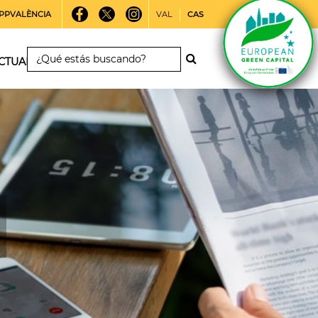
PPVALÈNCIA
VAL
CAS
CTUALIDAD