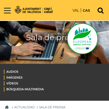
VAL
CAS
Sala de prensa
AUDIOS
IMÁGENES
VÍDEOS
BÚSQUEDA MULTIMEDIA
ACTUALIDAD
SALA DE PRENSA