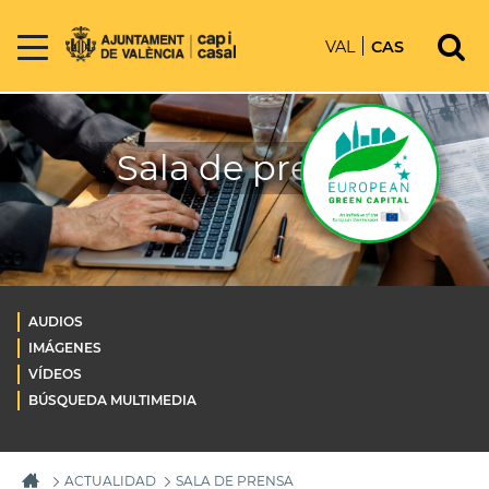
VAL
CAS
Sala de prensa
AUDIOS
IMÁGENES
VÍDEOS
BÚSQUEDA MULTIMEDIA
ACTUALIDAD
SALA DE PRENSA