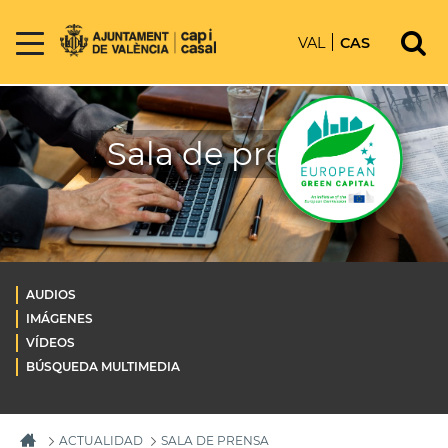
VAL
CAS
Sala de prensa
AUDIOS
IMÁGENES
VÍDEOS
BÚSQUEDA MULTIMEDIA
ACTUALIDAD
SALA DE PRENSA