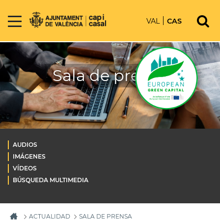
VAL
CAS
Sala de prensa
AUDIOS
IMÁGENES
VÍDEOS
BÚSQUEDA MULTIMEDIA
ACTUALIDAD
SALA DE PRENSA