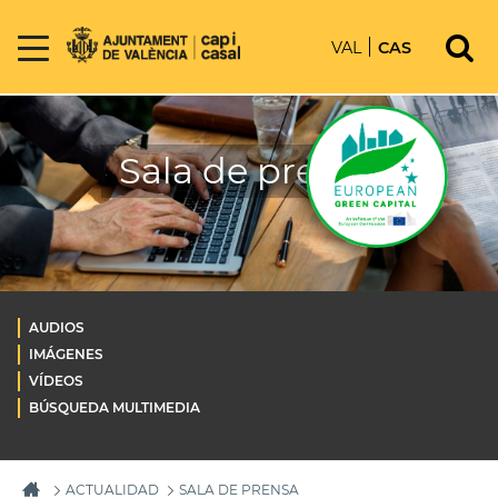
VAL
CAS
Sala de prensa
AUDIOS
IMÁGENES
VÍDEOS
BÚSQUEDA MULTIMEDIA
ACTUALIDAD
SALA DE PRENSA