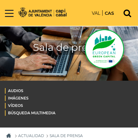
VAL
CAS
Sala de prensa
AUDIOS
IMÁGENES
VÍDEOS
BÚSQUEDA MULTIMEDIA
ACTUALIDAD
SALA DE PRENSA