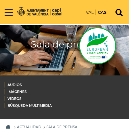
VAL
CAS
Sala de prensa
AUDIOS
IMÁGENES
VÍDEOS
BÚSQUEDA MULTIMEDIA
ACTUALIDAD
SALA DE PRENSA