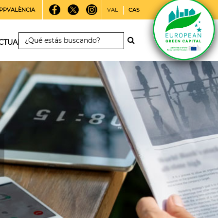
PPVALÈNCIA
VAL
CAS
CTUALIDAD