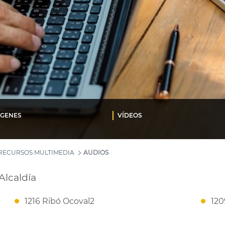
ÁGENES
VÍDEOS
RECURSOS MULTIMEDIA
AUDIOS
Alcaldía
1216 Ribó Ocoval2
120