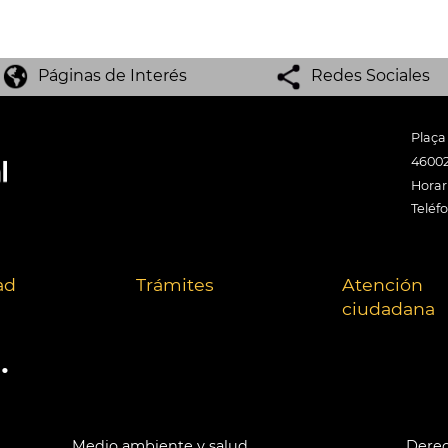
Páginas de Interés
Redes Sociales
Plaça
46002
Horari
Teléf
ad
Trámites
Atención
ciudadana
.
Medio ambiente y salud
Derec