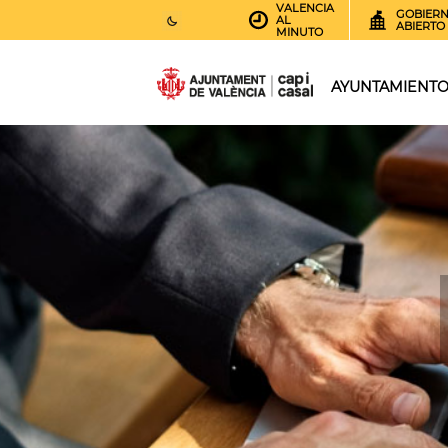
VALENCIA
GOBIER
AL
ABIERTO
MINUTO
26
AEMET.GRADOS
AYUNTAMIENT