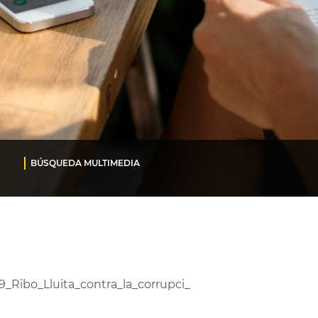
BÚSQUEDA MULTIMEDIA
9_Ribo_Lluita_contra_la_corrupci_