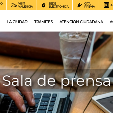
NO
VISIT
SEDE
CITA
A
VALENCIA
ELECTRÓNICA
PREVIA
O
LA CIUDAD
TRÁMITES
ATENCIÓN CIUDADANA
A
Sala de prensa