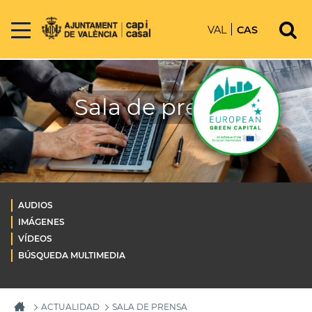
VAL
CAS
Sala de prensa
AUDIOS
IMÁGENES
VÍDEOS
BÚSQUEDA MULTIMEDIA
ACTUALIDAD
SALA DE PRENSA