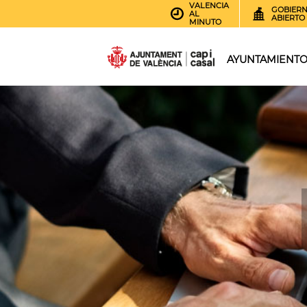
VALENCIA
GOBIER
AL
ABIERTO
MINUTO
AYUNTAMIENT