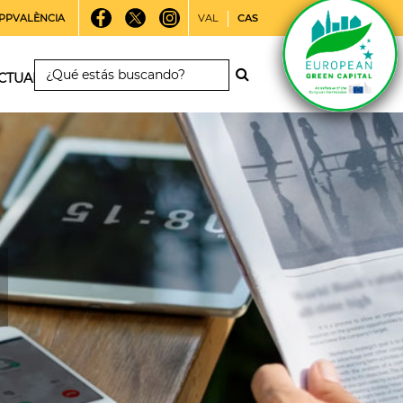
PPVALÈNCIA
VAL
CAS
CTUALIDAD